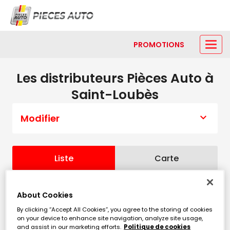
PROMOTIONS
Les distributeurs Pièces Auto à
Saint-Loubès
Modifier
Liste
Carte
PAD CENON
About Cookies
1
By clicking “Accept All Cookies”, you agree to the storing of cookies
123 Avenue Rene Cassagne
on your device to enhance site navigation, analyze site usage,
9.91 km
33150 CENON
and assist in our marketing efforts.
Politique de cookies