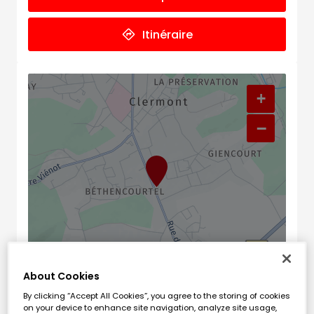
Itinéraire
+
−
About Cookies
Naviguer
Itinéraire
By clicking “Accept All Cookies”, you agree to the storing of cookies
Leaflet
| Map ©2026
HERE
on your device to enhance site navigation, analyze site usage,