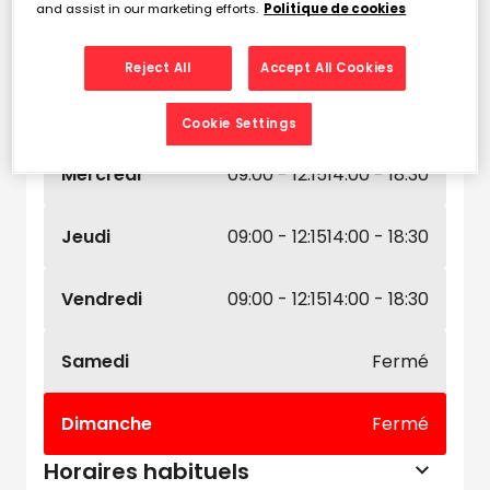
Horaires d'ouverture
and assist in our marketing efforts.
Politique de cookies
Lundi
09:00 - 12:15
14:00 - 18:30
Reject All
Accept All Cookies
Mardi
09:00 - 12:15
14:00 - 18:30
Cookie Settings
Mercredi
09:00 - 12:15
14:00 - 18:30
Jeudi
09:00 - 12:15
14:00 - 18:30
Vendredi
09:00 - 12:15
14:00 - 18:30
Samedi
Fermé
Dimanche
Fermé
Horaires habituels